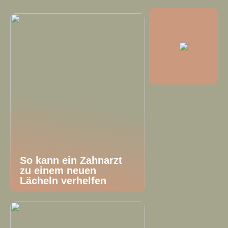
So kann ein Zahnarzt
zu einem neuen
Lächeln verhelfen