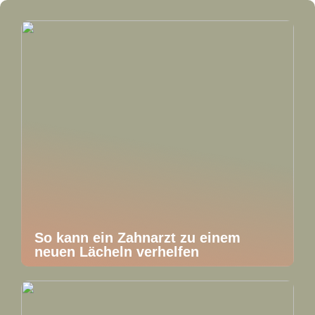
So kann ein Zahnarzt zu einem
neuen Lächeln verhelfen