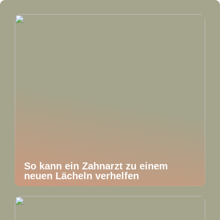
So kann ein Zahnarzt zu einem
neuen Lächeln verhelfen