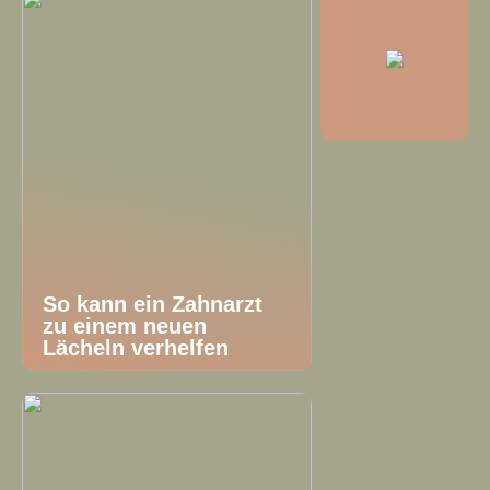
So kann ein Zahnarzt
zu einem neuen
Lächeln verhelfen