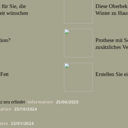
für Sie, die
Diese Oberbek
heit wünschen
Winter zu Hau
27/01/2022
tion?
Prothese mit Sc
zusätzliches V
26/01/2022
Fett
Erstellen Sie e
Information
25/06/2025
z neu erfindet
ation
23/10/2024
ness
22/01/2024