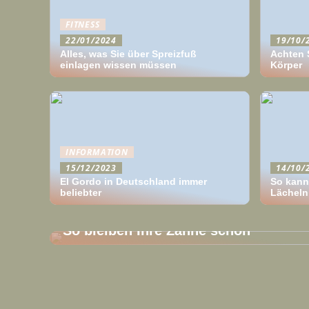
FITNESS
22/01/2024
19/10/
Alles, was Sie über Spreizfuß
Achten S
einlagen wissen müssen
Körper
INFORMATION
15/12/2023
14/10/
El Gordo in Deutschland immer
So kann
beliebter
Lächeln
26/09/2022
So bleiben Ihre Zähne schön