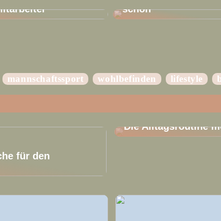
Mitarbeiter
schön
mannschaftssport
wohlbefinden
lifestyle
INFORMATION
Die Alltagsroutine m
che für den