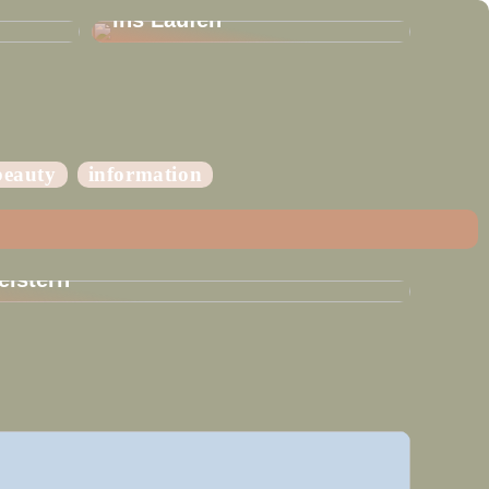
ins Laufen
beauty
information
eistern