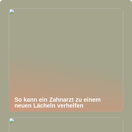
So kann ein Zahnarzt zu einem
neuen Lächeln verhelfen