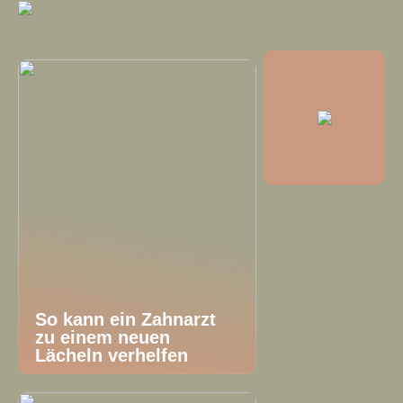
So kann ein Zahnarzt
zu einem neuen
Lächeln verhelfen