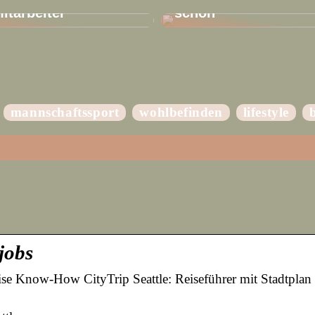
Mitarbeiter
schön
mannschaftssport
wohlbefinden
lifestyle
jobs
eise Know-How CityTrip Seattle: Reiseführer mit Stadtpl