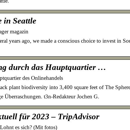
tle.
in Seattle
nager magazin
al years ago, we made a conscious choice to invest in Sou
ng durch das Hauptquartier …
tquartier des Onlinehandels
k plant biodiversity into 3,400 square feet of The Spheres’
ige Überraschungen. t3n-Redakteur Jochen G.
tuell für 2023 – TripAdvisor
Lohnt es sich? (Mit fotos)