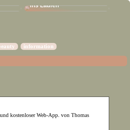
ins Laufen
beauty
information
an und kostenloser Web-App. von Thomas