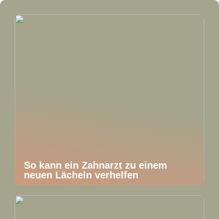
So kann ein Zahnarzt zu einem
neuen Lächeln verhelfen