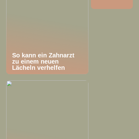
So kann ein Zahnarzt
zu einem neuen
Lächeln verhelfen