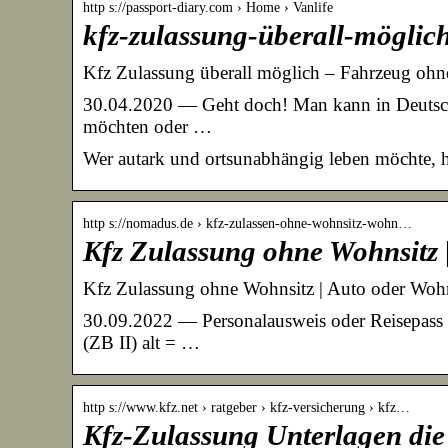
http s://passport-diary.com › Home › Vanlife
kfz-zulassung-überall-möglic
Kfz Zulassung überall möglich – Fahrzeug ohn
30.04.2020 — Geht doch! Man kann in Deutschl
möchten oder …
Wer autark und ortsunabhängig leben möchte, h
http s://nomadus.de › kfz-zulassen-ohne-wohnsitz-wohn…
Kfz Zulassung ohne Wohnsitz
Kfz Zulassung ohne Wohnsitz | Auto oder Woh
30.09.2022 — Personalausweis oder Reisepass m
(ZB II) alt = …
http s://www.kfz.net › ratgeber › kfz-versicherung › kfz…
Kfz-Zulassung Unterlagen di