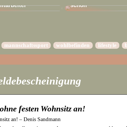
Mitarbeiter
schön
mannschaftssport
wohlbefinden
lifestyle
ldebescheinigung
ohne festen Wohnsitz an!
nsitz an! – Denis Sandmann