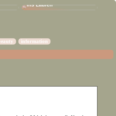
ins Laufen
beauty
information