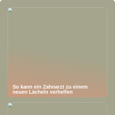
So kann ein Zahnarzt zu einem
neuen Lächeln verhelfen