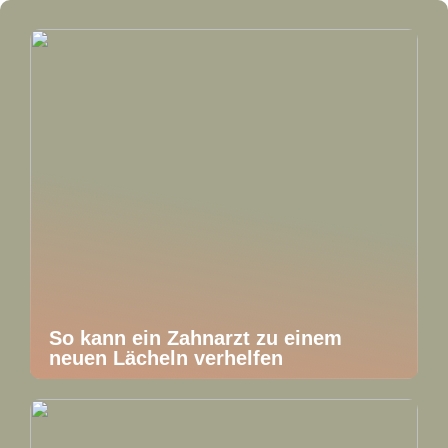
So kann ein Zahnarzt zu einem
neuen Lächeln verhelfen