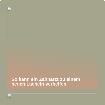
So kann ein Zahnarzt zu einem
neuen Lächeln verhelfen