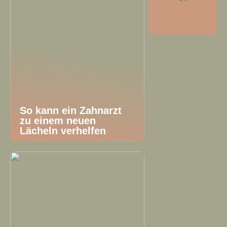
So kann ein Zahnarzt
zu einem neuen
Lächeln verhelfen