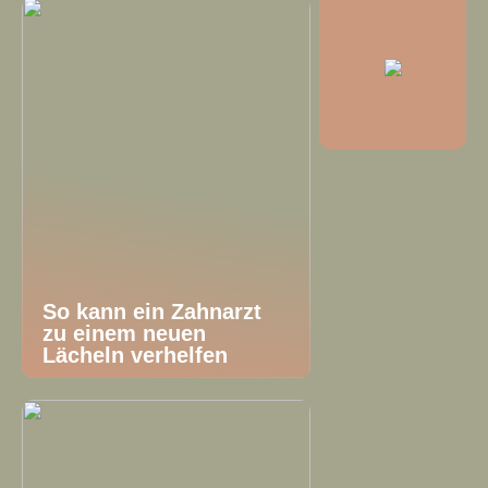
So kann ein Zahnarzt
zu einem neuen
Lächeln verhelfen