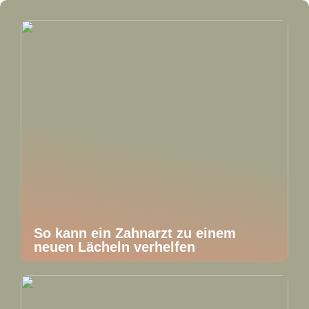
So kann ein Zahnarzt zu einem
neuen Lächeln verhelfen