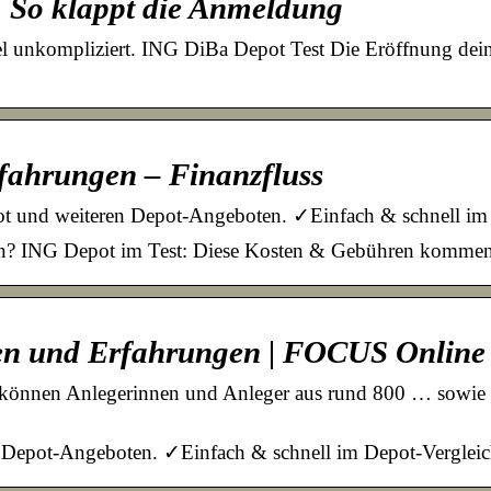
 So klappt die Anmeldung
l unkompliziert. ING DiBa Depot Test Die Eröffnung deine
fahrungen – Finanzfluss
ot und weiteren Depot-Angeboten. ✓Einfach & schnell i
en? ING Depot im Test: Diese Kosten & Gebühren kommen au
en und Erfahrungen | FOCUS Online
önnen Anlegerinnen und Anleger aus rund 800 … sowie Ih
en Depot-Angeboten. ✓Einfach & schnell im Depot-Vergle