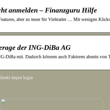
cht anmelden – Finanzguru Hilfe
atures, aber zu teuer für Vieltrader … Mit wenigen Klicks
kerage der ING-DiBa AG
NG-DiBa mit. Dadurch können auch Faktoren abseits von T
direkt depot login