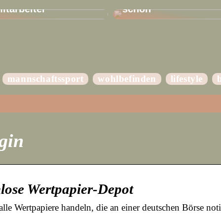
Mitarbeiter
schön
mannschaftssport
wohlbefinden
lifestyle
ogin
lose Wertpapier-Depot
le Wertpapiere handeln, die an einer deutschen Börse noti