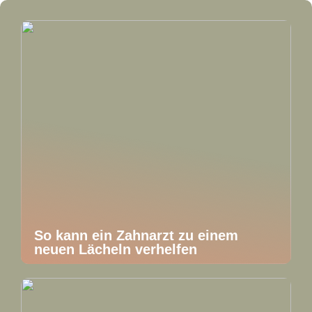
So kann ein Zahnarzt zu einem
neuen Lächeln verhelfen