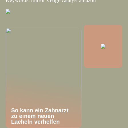
Keywords: mirror’s edge catalyst amazon
So kann ein Zahnarzt
zu einem neuen
Lächeln verhelfen