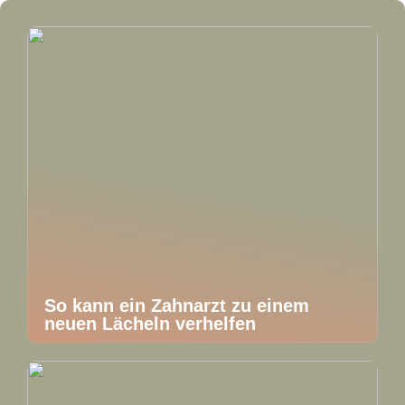
So kann ein Zahnarzt zu einem
neuen Lächeln verhelfen