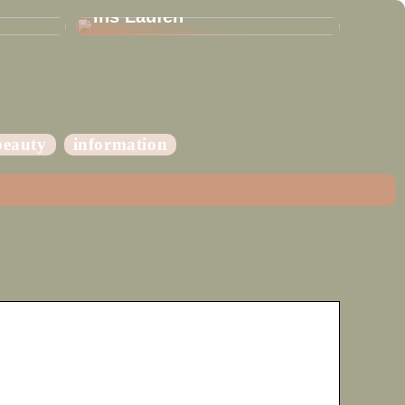
ins Laufen
beauty
information