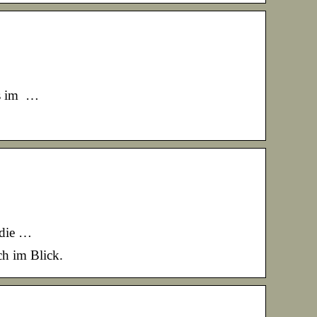
ns im …
 die …
ch im Blick.