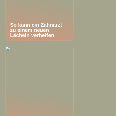
So kann ein Zahnarzt
zu einem neuen
Lächeln verhelfen