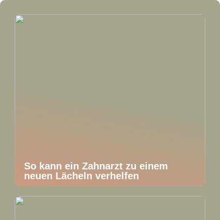
So kann ein Zahnarzt zu einem
neuen Lächeln verhelfen