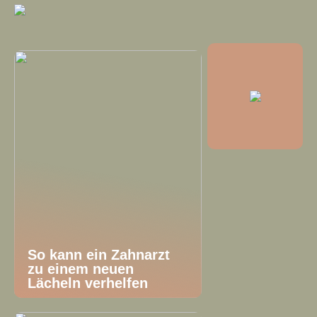
So kann ein Zahnarzt
zu einem neuen
Lächeln verhelfen