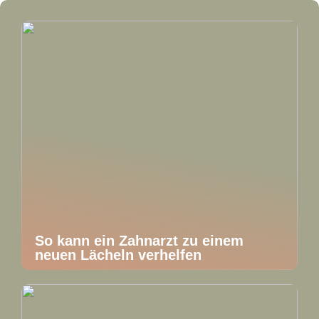
So kann ein Zahnarzt zu einem
neuen Lächeln verhelfen