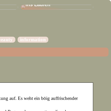
ins Laufen
beauty
information
ung auf. Es weht ein böig auffrischender