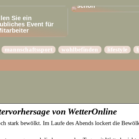
schön
llen Sie ein
ubliches Event für
Mitarbeiter
mannschaftssport
wohlbefinden
lifestyle
tervorhersage von WetterOnline
och stark bewölkt. Im Laufe des Abends lockert die Bewölk