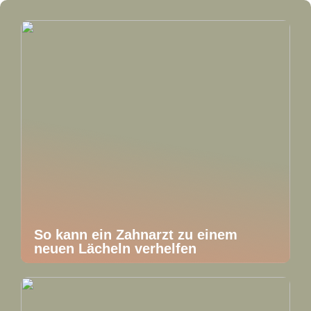
So kann ein Zahnarzt zu einem
neuen Lächeln verhelfen