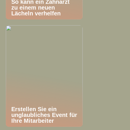
So kann ein Zahnarzt
zu einem neuen
Lächeln verhelfen
Erstellen Sie ein
unglaubliches Event für
Ihre Mitarbeiter