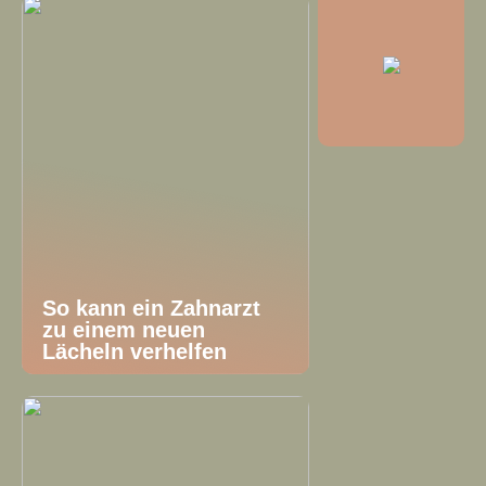
So kann ein Zahnarzt
zu einem neuen
Lächeln verhelfen