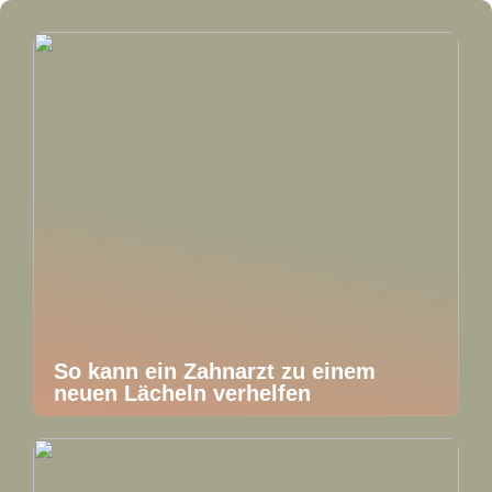
So kann ein Zahnarzt zu einem
neuen Lächeln verhelfen